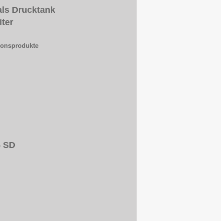
als Drucktank
iter
ionsprodukte
5 SD