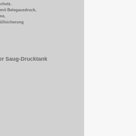
schutz.
g mit Belegausdruck,
hme,
füllsicherung
er Saug-Drucktank